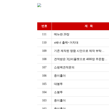
번호
제 목
111
메뉴판 20장
110
x배너 출력+거치대
109
기존 제작된 명함 시안으로 제작 부탁…
108
견적받은 3단리플렛으로 4000장 주문합…
107
쇼핑백견적문의
106
종이홀더
105
대봉투
104
소봉투
103
종이홀더
102
종이홀더