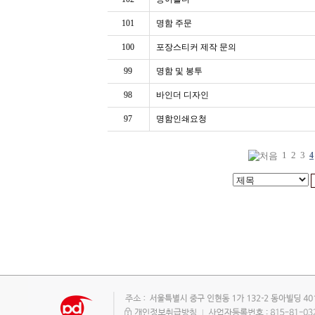
101
명함 주문
100
포장스티커 제작 문의
99
명함 및 봉투
98
바인더 디자인
97
명함인쇄요청
1
2
3
4